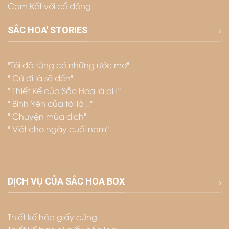
Cam Kết với cổ đông
SẮC HOA' STORIES
"Tôi đã từng có những ước mơ"
" Cứ đi là sẽ đến"
" Thiết Kế của Sắc Hoa là ai !"
" Bình Yên của tôi là .."
" Chuyện mùa dịch"
" Viết cho ngày cuối năm"
DỊCH VỤ CỦA SẮC HOA BOX
Thiết kế hộp giấy cứng