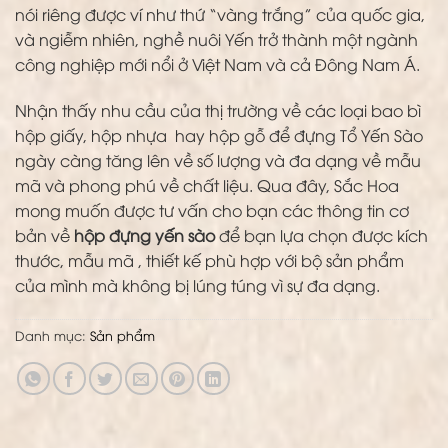
nói riêng được ví như thứ “vàng trắng” của quốc gia,
và ngiễm nhiên, nghề nuôi Yến trở thành một ngành
công nghiệp mới nổi ở Việt Nam và cả Đông Nam Á.
Nhận thấy nhu cầu của thị trường về các loại bao bì
hộp giấy, hộp nhựa hay hộp gỗ để đựng Tổ Yến Sào
ngày càng tăng lên về số lượng và đa dạng về mẫu
mã và phong phú về chất liệu. Qua đây, Sắc Hoa
mong muốn được tư vấn cho bạn các thông tin cơ
bản về
hộp đựng yến sào
để bạn lựa chọn được kích
thước, mẫu mã , thiết kế phù hợp với bộ sản phẩm
của mình mà không bị lúng túng vì sự đa dạng.
Danh mục:
Sản phẩm