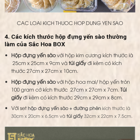
CAC LOAI KICH THUOC HOP DUNG YEN SAO
4. Các kích thước hộp đựng yến sào thường
làm của Sắc Hoa BOX
Hộp đựng yến sào
với hộp kim cương kích thước là
25cm x 25cm x 9cm và
túi giấy
đi kèm có kích
thước 27cm x 27cm x 10cm.
Hộp đựng yến sào
với hộp hoa mai/ hộp yến tròn
100 gram cớ kích thước 27cm x 27cm x 7cm.
Túi
giấy
đi kèm có kích thước 29cm x 29cm x 8cm.
Với set
hộp đựng yến sào + đường phèn
kích thước là
30cm x 20cm x 6.5cm và
túi giấy
32cm x 22cm x 7.5cm.