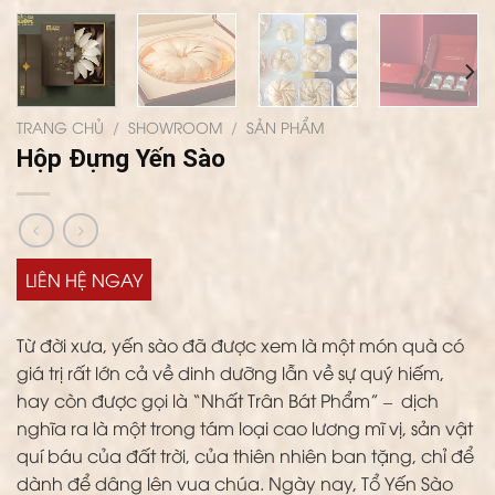
TRANG CHỦ
/
SHOWROOM
/
SẢN PHẨM
Hộp Đựng Yến Sào
LIÊN HỆ NGAY
Từ đời xưa, yến sào đã được xem là một món quà có
giá trị rất lớn cả về dinh dưỡng lẫn về sự quý hiếm,
hay còn được gọi là “Nhất Trân Bát Phẩm” – dịch
nghĩa ra là một trong tám loại cao lương mĩ vị, sản vật
quí báu của đất trời, của thiên nhiên ban tặng, chỉ để
dành để dâng lên vua chúa. Ngày nay, Tổ Yến Sào