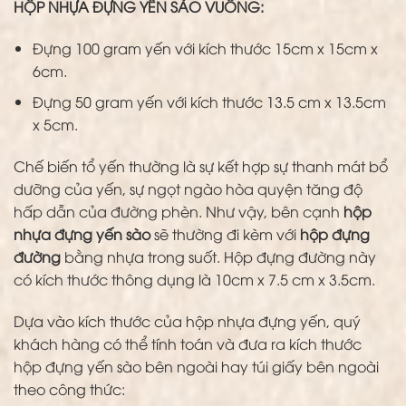
HỘP NHỰA ĐỰNG YẾN SÀO VUÔNG:
Đựng 100 gram yến với kích thước 15cm x 15cm x
6cm.
Đựng 50 gram yến với kích thước 13.5 cm x 13.5cm
x 5cm.
Chế biến tổ yến thường là sự kết hợp sự thanh mát bổ
dưỡng của yến, sự ngọt ngào hòa quyện tăng độ
hấp dẫn của đường phèn. Như vậy, bên cạnh
hộp
nhựa đựng yến sào
sẽ thường đi kèm với
hộp đựng
đường
bằng nhựa trong suốt. Hộp đựng đường này
có kích thước thông dụng là 10cm x 7.5 cm x 3.5cm.
Dựa vào kích thước của hộp nhựa đựng yến, quý
khách hàng có thể tính toán và đưa ra kích thước
hộp đựng yến sào bên ngoài hay túi giấy bên ngoài
theo công thức: