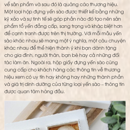
vể sản phẩm và sau đó là quảng cáo thương hiệu.
Một loại hộp đựng yến sào được thiết kế bằng những
kỹ xảo và sự tinh tế sẽ góp phần nào đó tạo nên sản
phẩm tổ yến đẳng cấp, sang trọng và khác biệt hơn
để cạnh tranh được trên thị trường. Với mỗi mẫu yến
sào khác nhau sẽ mang một ý nghĩa, một câu chuyện
khác nhau để thể hiện thành ý khi bạn dành tặng
cho gia đình, người thân, bạn bè hay cả những đối
tác làm ăn. Ngoài ra, hộp giấy đựng yến sào cũng
cung cấp cho khách hàng các thông tin về thương
hiệu xem có uy tín hay không hay những thành phần
và giá trị dinh dưỡng của từng loại yến sào – thông tin
được quan tâm hàng đầu.