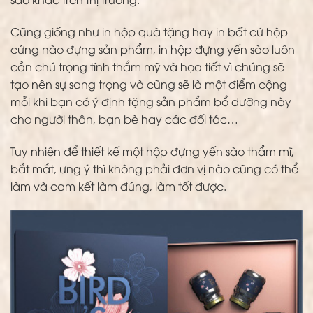
Cũng giống như in hộp quà tặng hay in bất cứ hộp
cứng nào đựng sản phẩm, in hộp đựng yến sào luôn
cần chú trọng tính thẩm mỹ và họa tiết vì chúng sẽ
tạo nên sự sang trọng và cũng sẽ là một điểm cộng
mỗi khi bạn có ý định tặng sản phẩm bổ dưỡng này
cho người thân, bạn bè hay các đối tác…
Tuy nhiên để thiết kế một hộp đựng yến sào thẩm mĩ,
bắt mắt, ưng ý thì không phải đơn vị nào cũng có thể
làm và cam kết làm đúng, làm tốt được.