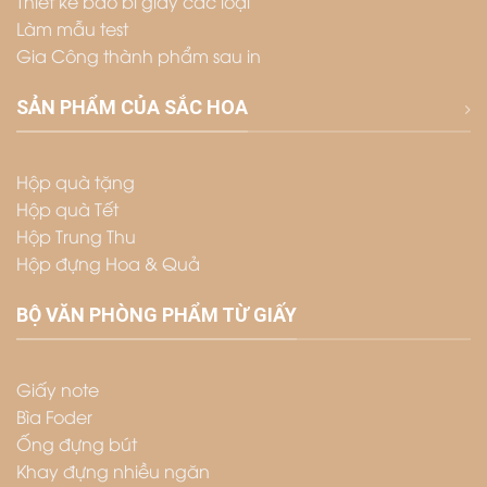
Thiết kế bao bì giấy các loại
Làm mẫu test
Gia Công thành phẩm sau in
SẢN PHẨM CỦA SẮC HOA
Hộp quà tặng
Hộp quà Tết
Hộp Trung Thu
Hộp đựng Hoa & Quả
BỘ VĂN PHÒNG PHẨM TỪ GIẤY
Giấy note
Bìa Foder
Ống đựng bút
Khay đựng nhiều ngăn