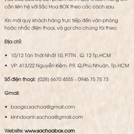
cần liên hệ với Sắc Hoa BOX theo các cách sau.
Xin mời quý khách hàng trực tiếp đến văn phòng
hoặc nhấc điện thoại, và gọi cho chúng tôi theo:
Địa chỉ:
10/12 Tân Thới Nhất 10, P.TTN , Q. 12 Tp.HCM
VP: 413/22 Nguyễn Kiệm, P.9, Q.Phú Nhuận, Tp.HCM
Số điện thoại:
(028) 6670 4555 – 0946 75 75 73
Gmail:
baogia.sachoa@gmail.com
kinhdoanh.sachoa@gmail.com
Website:
www.sachoabox.com