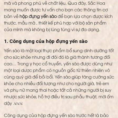
mã và phong phú về chất liệu. Qua đây, Sắc Hoa
mong muốn được tư vấn cho bạn các thông tin cơ
bản về
hộp đựng yến sào
để bạn lựa chọn được kích
thước, mẫu mã , thiết kế phù hợp với bộ sản phẩm
của mình mà không bị lúng túng vì sự đa dạng.
1. Công dụng của hộp đựng yến sào
Yến sào là một loại thực phẩm bổ sung dinh dưỡng tốt
cho sức khỏe nhưng đi đôi đó là giá thành tương đối
cao… Trong y học cổ truyển, yến sào được dùng như
một loại dược phẩm có nguồn gốc từ thiên nhiên vô
cùng quý giá để bồi bổi. Yến sào giúp tăng cường sức
khỏe cho nhiều đối tượng như cho người già, trẻ em
và phụ nữ mang thai hoặc tất cả những người bị suy
nhược sức khỏe, hỗ trợ điều trị sau phẫu thuật, mới ốm
dậy .v.v.v.
Công dụng của hộp đựng yến sào trước hết là bảo