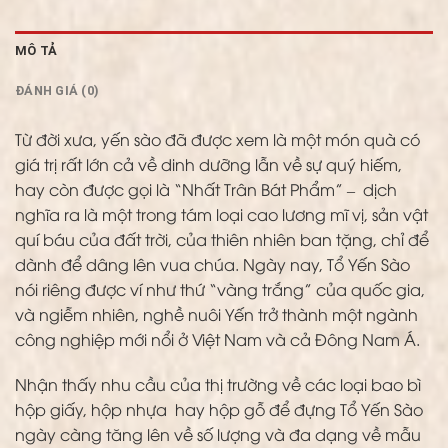
MÔ TẢ
ĐÁNH GIÁ (0)
Từ đời xưa, yến sào đã được xem là một món quà có
giá trị rất lớn cả về dinh dưỡng lẫn về sự quý hiếm,
hay còn được gọi là “Nhất Trân Bát Phẩm” – dịch
nghĩa ra là một trong tám loại cao lương mĩ vị, sản vật
quí báu của đất trời, của thiên nhiên ban tặng, chỉ để
dành để dâng lên vua chúa. Ngày nay, Tổ Yến Sào
nói riêng được ví như thứ “vàng trắng” của quốc gia,
và ngiễm nhiên, nghề nuôi Yến trở thành một ngành
công nghiệp mới nổi ở Việt Nam và cả Đông Nam Á.
Nhận thấy nhu cầu của thị trường về các loại bao bì
hộp giấy, hộp nhựa hay hộp gỗ để đựng Tổ Yến Sào
ngày càng tăng lên về số lượng và đa dạng về mẫu