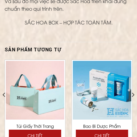
Và sau đó mọi việc sẽ được Sắc Hoa triển khai đúng
chuẩn theo qui trình trên.
SẮC HOA BOX – HỢP TÁC TOÀN TÂM.
SẢN PHẨM TƯƠNG TỰ
Túi Giấy Thời Trang
Bao Bì Dược Phẩm
CHI TIẾT
CHI TIẾT