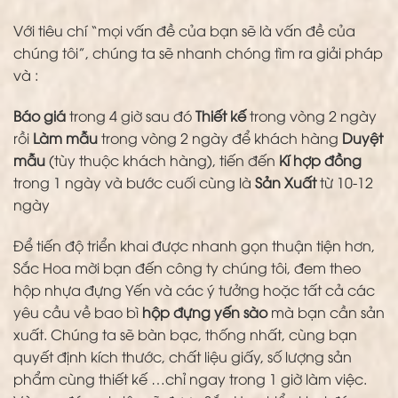
Với tiêu chí “mọi vấn đề của bạn sẽ là vấn đề của
chúng tôi”, chúng ta sẽ nhanh chóng tìm ra giải pháp
và :
Báo giá
trong 4 giờ sau đó
Thiết kế
trong vòng 2 ngày
rồi
Làm mẫu
trong vòng 2 ngày để khách hàng
Duyệt
mẫu
(tùy thuộc khách hàng), tiến đến
Kí hợp đồng
trong 1 ngày và bước cuối cùng là
Sản Xuất
từ 10-12
ngày
Để tiến độ triển khai được nhanh gọn thuận tiện hơn,
Sắc Hoa mời bạn đến công ty chúng tôi, đem theo
hộp nhựa đựng Yến và các ý tưởng hoặc tất cả các
yêu cầu về bao bì
hộp đựng yến sào
mà bạn cần sản
xuất. Chúng ta sẽ bàn bạc, thống nhất, cùng bạn
quyết định kích thước, chất liệu giấy, số lượng sản
phẩm cùng thiết kế …chỉ ngay trong 1 giờ làm việc.