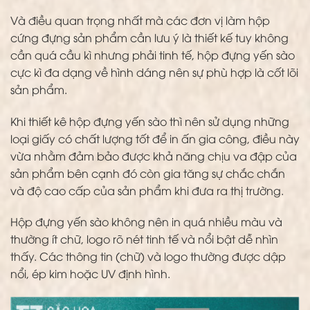
Và điều quan trọng nhất mà các đơn vị làm hộp
cứng đựng sản phẩm cần lưu ý là thiết kế tuy không
cần quá cầu kì nhưng phải tinh tế, hộp đựng yến sào
cực kì đa dạng về hình dáng nên sự phù hợp là cốt lõi
sản phẩm.
Khi thiết kê hộp đựng yến sào thì nên sử dụng những
loại giấy có chất lượng tốt để in ấn gia công, điều này
vừa nhằm đảm bảo được khả năng chịu va đập của
sản phẩm bên cạnh đó còn gia tăng sự chắc chắn
và độ cao cấp của sản phẩm khi đưa ra thị trường.
Hộp đựng yến sào không nên in quá nhiều màu và
thường ít chữ, logo rõ nét tinh tế và nổi bật dễ nhìn
thấy. Các thông tin (chữ) và logo thường được dập
nổi, ép kim hoặc UV định hình.