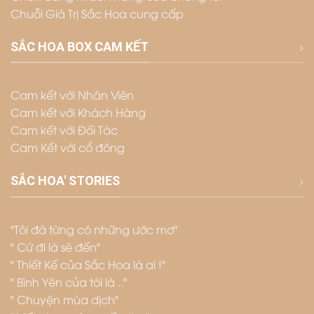
Chuỗi Giá Trị Sắc Hoa cung cấp
SẮC HOA BOX CAM KẾT
Cam kết với Nhân Viên
Cam kết với Khách Hàng
Cam kết với Đối Tác
Cam Kết với cổ đông
SẮC HOA' STORIES
"Tôi đã từng có những ước mơ"
" Cứ đi là sẽ đến"
" Thiết Kế của Sắc Hoa là ai !"
" Bình Yên của tôi là .."
" Chuyện mùa dịch"