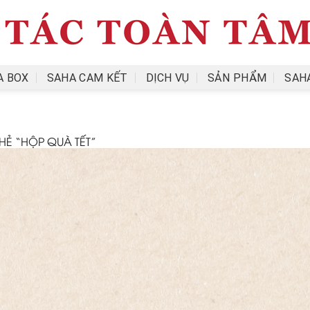
A BOX
SAHA CAM KẾT
DỊCH VỤ
SẢN PHẨM
SAH
Ẻ “HỘP QUÀ TẾT”