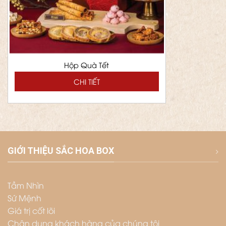
Hộp Quà Tết
CHI TIẾT
GIỚI THIỆU SẮC HOA BOX
Tầm Nhìn
Sứ Mệnh
Giá trị cốt lõi
Chân dung khách hàng của chúng tôi