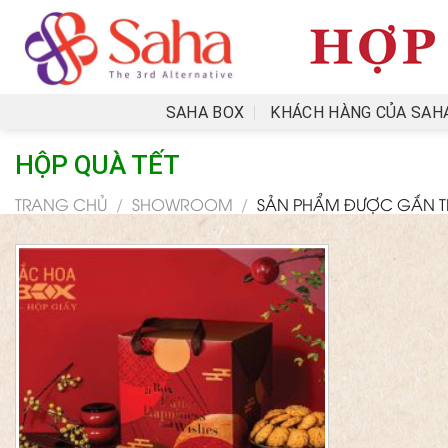
Skip
to
content
SAHA BOX
KHÁCH HÀNG CỦA SAH
HỘP QUÀ TẾT
TRANG CHỦ
/
SHOWROOM
/
SẢN PHẨM ĐƯỢC GẮN TH