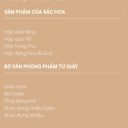
SẢN PHẨM CỦA SẮC HOA
Hộp quà tặng
Hộp quà Tết
Hộp Trung Thu
Hộp đựng Hoa & Quả
BỘ VĂN PHÒNG PHẨM TỪ GIẤY
Giấy note
Bìa Foder
Ống đựng bút
Khay đựng nhiều ngăn
Khay đựng tài liệu