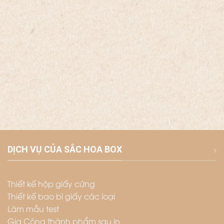
DỊCH VỤ CỦA SẮC HOA BOX
Thiết kế hộp giấy cứng
Thiết kế bao bì giấy các loại
Làm mẫu test
Gia Công thành phẩm sau in