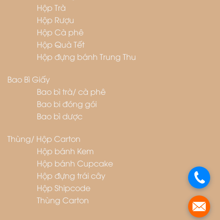
Hộp Trà
Hộp Rượu
Hộp Cà phê
Hộp Quà Tết
Hộp đựng bánh Trung Thu
Bao Bì Giấy
Bao bì trà/ cà phê
Bao bi đóng gói
Bao bì dược
Thùng/ Hộp Carton
Hộp bánh Kem
Hộp bánh Cupcake
Hộp đựng trái cây
.
Hộp Shipcode
Thùng Carton
.