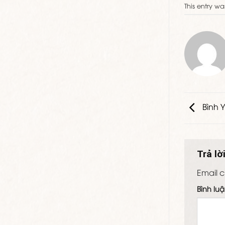
This entry w
Bình 
Trả lờ
Email c
Bình lu