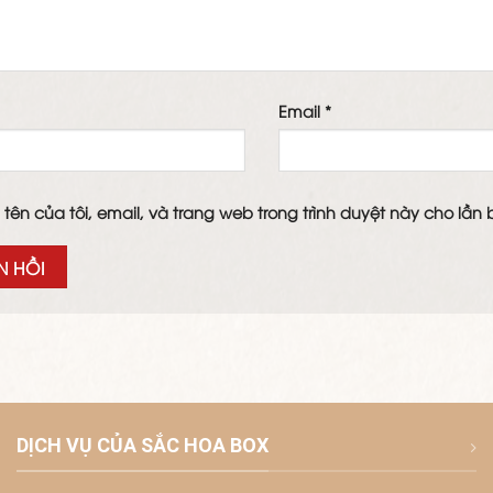
Email
*
 tên của tôi, email, và trang web trong trình duyệt này cho lần b
DỊCH VỤ CỦA SẮC HOA BOX