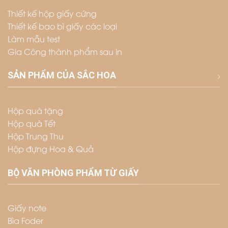
Thiết kế hộp giấy cứng
Thiết kế bao bì giấy các loại
Làm mẫu test
Gia Công thành phẩm sau in
SẢN PHẨM CỦA SẮC HOA
Hộp quà tặng
Hộp quà Tết
Hộp Trung Thu
Hộp đựng Hoa & Quả
BỘ VĂN PHÒNG PHẨM TỪ GIẤY
Giấy note
Bìa Foder