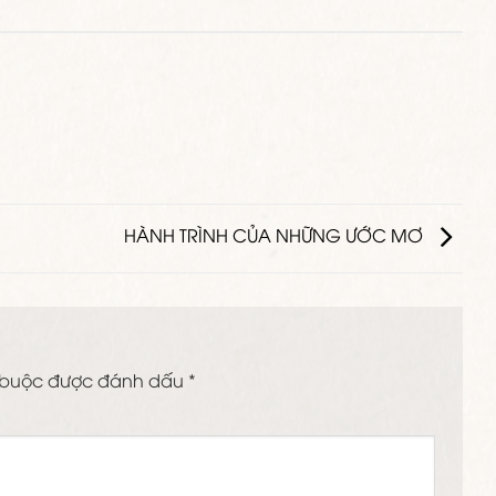
HÀNH TRÌNH CỦA NHỮNG ƯỚC MƠ
 buộc được đánh dấu
*