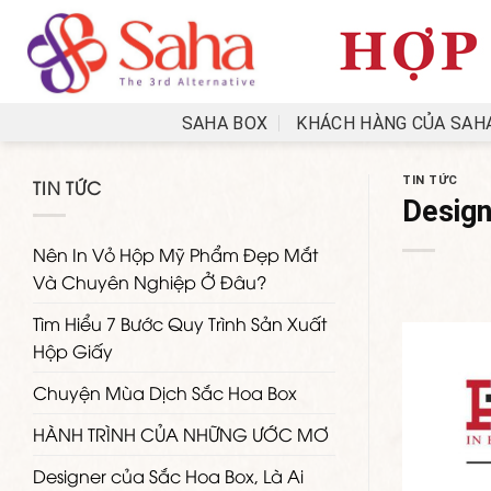
Skip
to
content
SAHA BOX
KHÁCH HÀNG CỦA SAH
TIN TỨC
TIN TỨC
Design
Nên In Vỏ Hộp Mỹ Phẩm Đẹp Mắt
Và Chuyên Nghiệp Ở Đâu?
Tìm Hiểu 7 Bước Quy Trình Sản Xuất
Hộp Giấy
Chuyện Mùa Dịch Sắc Hoa Box
HÀNH TRÌNH CỦA NHỮNG ƯỚC MƠ
Designer của Sắc Hoa Box, Là Ai