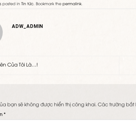
as posted in
Tin tức
. Bookmark the
permalink
.
ADW_ADMIN
Yên Của Tôi Là…!
i
ủa bạn sẽ không được hiển thị công khai.
Các trường bắt
ận
*