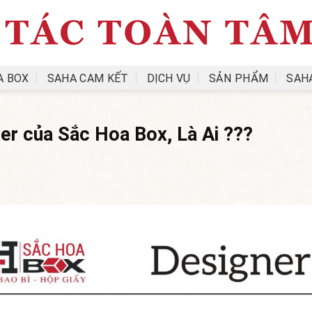
A BOX
SAHA CAM KẾT
DỊCH VỤ
SẢN PHẨM
SAH
er của Sắc Hoa Box, Là Ai ???