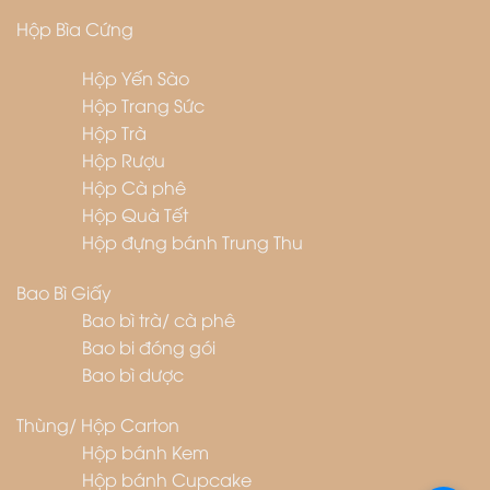
Hộp Bìa Cứng
Hộp Yến Sào
Hộp Trang Sức
Hộp Trà
Hộp Rượu
Hộp Cà phê
Hộp Quà Tết
Hộp đựng bánh Trung Thu
Bao Bì Giấy
Bao bì trà/ cà phê
Bao bi đóng gói
Bao bì dược
Thùng/ Hộp Carton
Hộp bánh Kem
Hộp bánh Cupcake