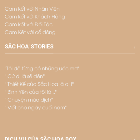
Cam kết với Nhân Viên
Cam kết với Khách Hàng
Cam kết với Đối Tác
Cam Kết với cổ đông
SẮC HOA' STORIES
"Tôi đã từng có những ước mơ"
" Cứ đi là sẽ đến"
" Thiết Kế của Sắc Hoa là ai !"
" Bình Yên của tôi là .."
" Chuyện mùa dịch"
" Viết cho ngày cuối năm"
DỊCH VỤ CỦA SẮC HOA BOX