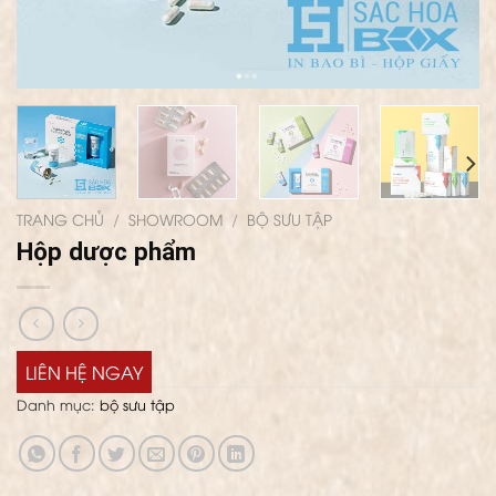
TRANG CHỦ
/
SHOWROOM
/
BỘ SƯU TẬP
Hộp dược phẩm
LIÊN HỆ NGAY
Danh mục:
bộ sưu tập