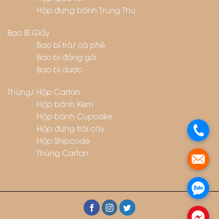
Hộp đựng bánh Trung Thu
Bao Bì Giấy
Bao bì trà/ cà phê
Bao bi đóng gói
Bao bì dược
Thùng/ Hộp Carton
Hộp bánh Kem
Hộp bánh Cupcake
Hộp đựng trái cây
.
Hộp Shipcode
Thùng Carton
.
.
.