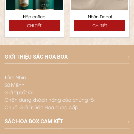
Hộp coffee
Nhãn-Decal
CHI TIẾT
CHI TIẾT
GIỚI THIỆU SẮC HOA BOX
Tầm Nhìn
Sứ Mệnh
Giá trị cốt lõi
Chân dung khách hàng của chúng tôi
Chuỗi Giá Trị Sắc Hoa cung cấp
SẮC HOA BOX CAM KẾT