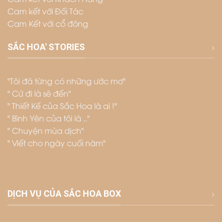
Cam kết với Đối Tác
Cam Kết với cổ đông
SẮC HOA' STORIES
"Tôi đã từng có những ước mơ"
" Cứ đi là sẽ đến"
" Thiết Kế của Sắc Hoa là ai !"
" Bình Yên của tôi là .."
" Chuyện mùa dịch"
" Viết cho ngày cuối năm"
DỊCH VỤ CỦA SẮC HOA BOX