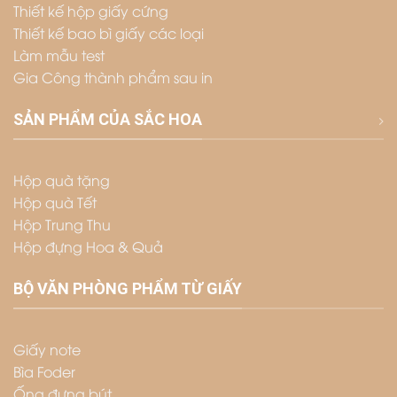
Thiết kế hộp giấy cứng
Thiết kế bao bì giấy các loại
Làm mẫu test
Gia Công thành phẩm sau in
SẢN PHẨM CỦA SẮC HOA
Hộp quà tặng
Hộp quà Tết
Hộp Trung Thu
Hộp đựng Hoa & Quả
BỘ VĂN PHÒNG PHẨM TỪ GIẤY
Giấy note
Bìa Foder
Ống đựng bút