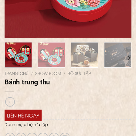
TRANG CHỦ
/
SHOWROOM
/
BỘ SƯU TẬP
Bánh trung thu
LIÊN HỆ NGAY
Danh mục:
bộ sưu tập