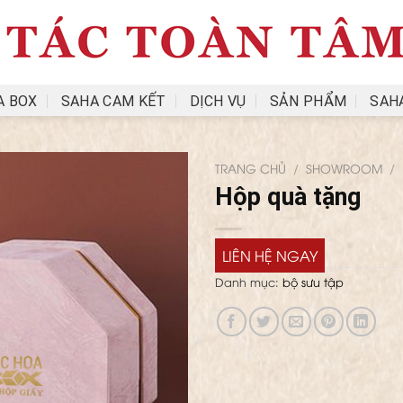
A BOX
SAHA CAM KẾT
DỊCH VỤ
SẢN PHẨM
SAH
TRANG CHỦ
/
SHOWROOM
/
Hộp quà tặng
LIÊN HỆ NGAY
Danh mục:
bộ sưu tập