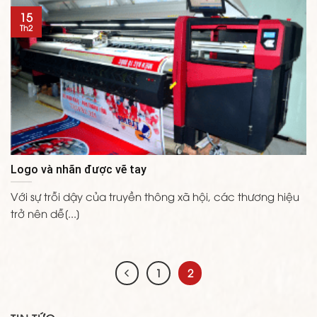
15
Th2
Logo và nhãn được vẽ tay
Với sự trỗi dậy của truyền thông xã hội, các thương hiệu
trở nên dễ[...]
1
2