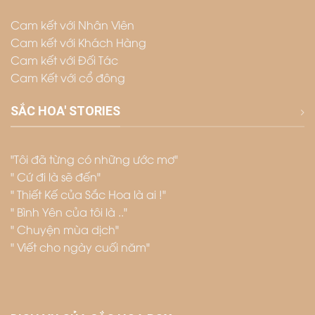
Cam kết với Nhân Viên
Cam kết với Khách Hàng
Cam kết với Đối Tác
Cam Kết với cổ đông
SẮC HOA' STORIES
"Tôi đã từng có những ước mơ"
" Cứ đi là sẽ đến"
" Thiết Kế của Sắc Hoa là ai !"
" Bình Yên của tôi là .."
" Chuyện mùa dịch"
" Viết cho ngày cuối năm"