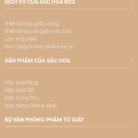
DỊCH VỤ CỦA SẮC HOA BOX
Thiết kế hộp giấy cứng
Thiết kế bao bì giấy các loại
Làm mẫu test
Gia Công thành phẩm sau in
SẢN PHẨM CỦA SẮC HOA
Hộp quà tặng
Hộp quà Tết
Hộp Trung Thu
Hộp đựng Hoa & Quả
BỘ VĂN PHÒNG PHẨM TỪ GIẤY