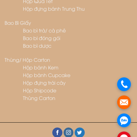
Hộp Quà Tết
Hộp đựng bánh Trung Thu
Bao Bì Giấy
Bao bì trà/ cà phê
Bao bi đóng gói
Bao bì dược
Thùng/ Hộp Carton
Hộp bánh Kem
Hộp bánh Cupcake
Hộp đựng trái cây
.
Hộp Shipcode
Thùng Carton
.
.