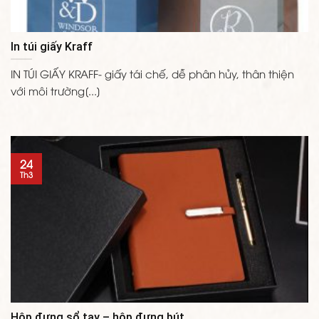
In túi giấy Kraff
IN TÚI GIẤY KRAFF- giấy tái chế, dễ phân hủy, thân thiện
với môi trường[...]
24
Th3
Hộp đựng sổ tay – hộp đựng bút