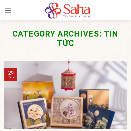
Skip
to
content
CATEGORY ARCHIVES:
TIN
TỨC
29
Th12