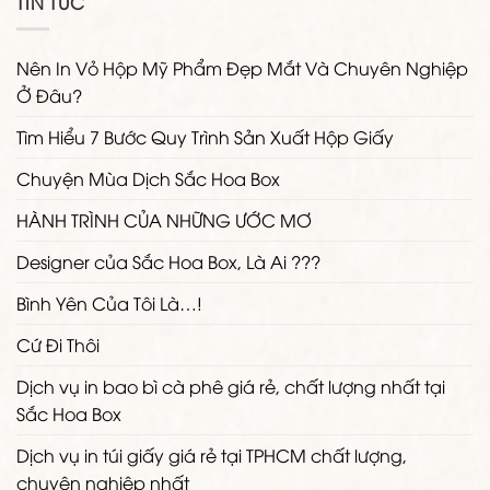
TIN TỨC
Nên In Vỏ Hộp Mỹ Phẩm Đẹp Mắt Và Chuyên Nghiệp
Ở Đâu?
Tìm Hiểu 7 Bước Quy Trình Sản Xuất Hộp Giấy
Chuyện Mùa Dịch Sắc Hoa Box
HÀNH TRÌNH CỦA NHỮNG ƯỚC MƠ
Designer của Sắc Hoa Box, Là Ai ???
Bình Yên Của Tôi Là…!
Cứ Đi Thôi
Dịch vụ in bao bì cà phê giá rẻ, chất lượng nhất tại
Sắc Hoa Box
Dịch vụ in túi giấy giá rẻ tại TPHCM chất lượng,
chuyên nghiệp nhất