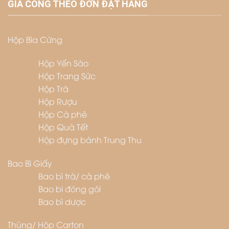
GIA CÔNG THEO ĐƠN ĐẶT HÀNG
Hộp Bìa Cứng
Hộp Yến Sào
Hộp Trang Sức
Hộp Trà
Hộp Rượu
Hộp Cà phê
Hộp Quà Tết
Hộp đựng bánh Trung Thu
Bao Bì Giấy
Bao bì trà/ cà phê
Bao bi đóng gói
Bao bì dược
Thùng/ Hộp Carton