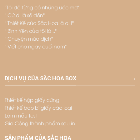
"Tôi đã từng có những ước mơ"
" Cứ đi là sẽ đến"
" Thiết Kế của Sắc Hoa là ai !"
" Bình Yên của tôi là .."
" Chuyện mùa dịch"
" Viết cho ngày cuối năm"
DỊCH VỤ CỦA SẮC HOA BOX
Thiết kế hộp giấy cứng
Thiết kế bao bì giấy các loại
Làm mẫu test
Gia Công thành phẩm sau in
SẢN PHẨM CỦA SẮC HOA