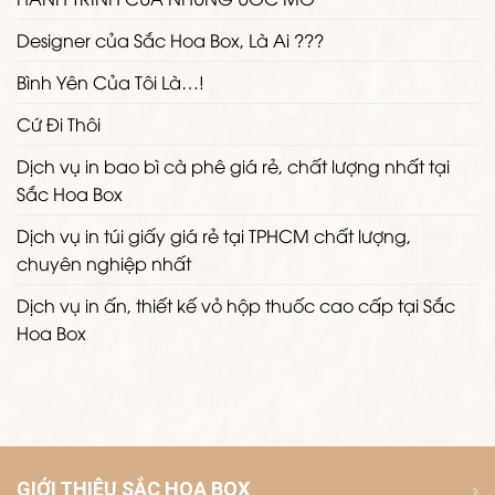
Designer của Sắc Hoa Box, Là Ai ???
Bình Yên Của Tôi Là…!
Cứ Đi Thôi
Dịch vụ in bao bì cà phê giá rẻ, chất lượng nhất tại
Sắc Hoa Box
Dịch vụ in túi giấy giá rẻ tại TPHCM chất lượng,
chuyên nghiệp nhất
Dịch vụ in ấn, thiết kế vỏ hộp thuốc cao cấp tại Sắc
Hoa Box
GIỚI THIỆU SẮC HOA BOX