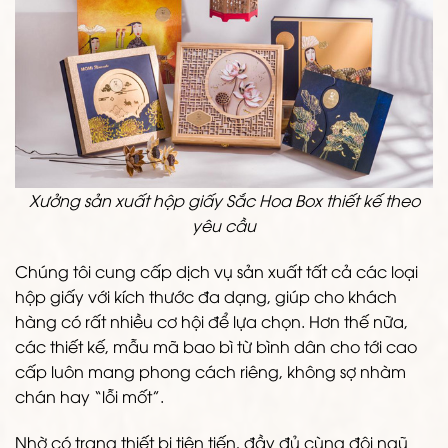
Xưởng sản xuất hộp giấy Sắc Hoa Box thiết kế theo
yêu cầu
Chúng tôi cung cấp dịch vụ sản xuất tất cả các loại
hộp giấy với kích thước đa dạng, giúp cho khách
hàng có rất nhiều cơ hội để lựa chọn. Hơn thế nữa,
các thiết kế, mẫu mã bao bì từ bình dân cho tới cao
cấp luôn mang phong cách riêng, không sợ nhàm
chán hay “lỗi mốt”.
Nhờ có trang thiết bị tiên tiến, đầy đủ cùng đội ngũ