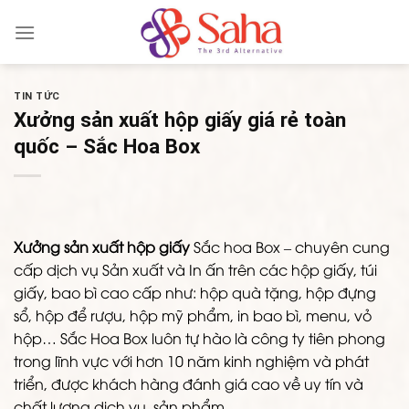
Skip
to
content
TIN TỨC
Xưởng sản xuất hộp giấy giá rẻ toàn
quốc – Sắc Hoa Box
Xưởng sản xuất hộp giấy
Sắc hoa Box – chuyên cung
cấp dịch vụ Sản xuất và In ấn trên các hộp giấy, túi
giấy, bao bì cao cấp như: hộp quà tặng, hộp đựng
sổ, hộp để rượu, hộp mỹ phẩm, in bao bì, menu, vỏ
hộp… Sắc Hoa Box luôn tự hào là công ty tiên phong
trong lĩnh vực với hơn 10 năm kinh nghiệm và phát
triển, được khách hàng đánh giá cao về uy tín và
chất lượng dịch vụ, sản phẩm.