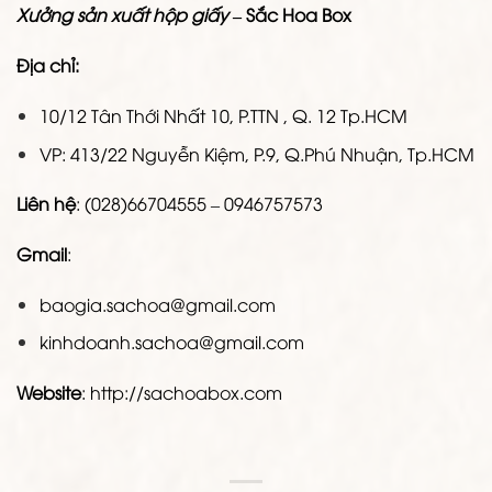
Xưởng sản xuất hộp giấy
– Sắc Hoa Box
Địa chỉ:
10/12 Tân Thới Nhất 10, P.TTN , Q. 12 Tp.HCM
VP: 413/22 Nguyễn Kiệm, P.9, Q.Phú Nhuận, Tp.HCM
Liên hệ
: (028)66704555 – 0946757573
Gmail
:
baogia.sachoa@gmail.com
kinhdoanh.sachoa@gmail.com
Website
: http://sachoabox.com