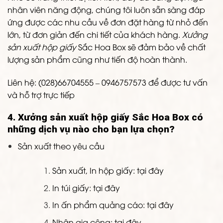
nhân viên năng động, chúng tôi luôn sẵn sàng đáp
ứng được các nhu cầu về đơn đặt hàng từ nhỏ đến
lớn, từ đơn giản đến chi tiết của khách hàng.
Xưởng
sản xuất hộp giấy
Sắc Hoa Box sẽ đảm bảo về chất
lượng sản phẩm cũng như tiến độ hoàn thành.
Liên hệ: (028)66704555 – 0946757573 để được tư vấn
và hỗ trợ trực tiếp
4. Xưởng sản xuất hộp giấy Sắc Hoa Box có
những dịch vụ nào cho bạn lựa chọn?
Sản xuất theo yêu cầu
Sản xuất, In hộp giấy: tại đây
In túi giấy: tại đây
In ấn phẩm quảng cáo: tại đây
Nhận gia công: tại đây