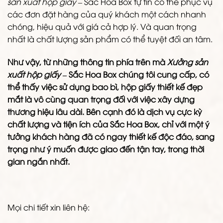
sản xuất hộp giấy
– Sắc Hoa Box tự tin có thể phục vụ
các đơn đặt hàng của quý khách một cách nhanh
chóng, hiệu quả với giá cả hợp lý. Và quan trọng
nhất là chất lượng sản phẩm có thể tuyệt đối an tâm.
Như vậy, từ những thông tin phía trên mà
Xưởng sản
xuất hộp giấy
– Sắc Hoa Box chúng tôi cung cấp, có
thể thấy việc sử dụng bao bì, hộp giấy thiết kế đẹp
mắt là vô cùng quan trọng đối với việc xây dựng
thương hiệu lâu dài. Bên cạnh đó là dịch vụ cực kỳ
chất lượng và tiện ích của Sắc Hoa Box, chỉ với một ý
tưởng khách hàng đã có ngay thiết kế độc đáo, sang
trọng như ý muốn được giao đến tận tay, trong thời
gian ngắn nhất.
Mọi chi tiết xin liên hệ: